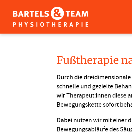
Skip
to
content
Kinderphysiotherapie
in
Hamburg
Fußtherapie n
Winterhude
Durch die dreidimensionale
schnelle und gezielte Beha
wir Therapeut:innen diese 
Bewegungskette sofort beh
Dabei nutzen wir mit einer 
Bewegungsabläufe des Säugl