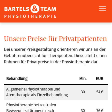
Skip
to
content
Kinderphysiotherapie
BEHANDLUNG
in
Unsere Preise für Privatpatienten
Hamburg
PRAXIS
Winterhude
Bei unserer Preisgestaltung orientieren wir uns an der
Gebührenübersicht für Therapeuten. Diese stellt einen
KONTAKT
Rahmen für Privatpreise in der Physiotherapie dar.
Behandlung
Min.
EUR
Allgemeine Physiotherapie und
30
54 €
Atemtherapie als Einzelbehandlung
Physiotherapie bei zentralen
Bewegungsstörungen nach
30
76 €