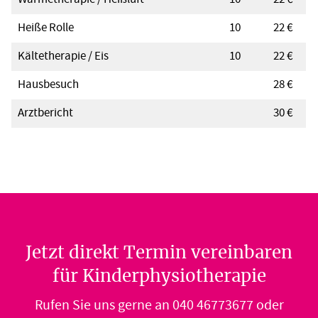
Wärmetherapie / Heißluft
10
22 €
Heiße Rolle
10
22 €
Kältetherapie / Eis
10
22 €
Hausbesuch
28 €
Arztbericht
30 €
Jetzt direkt Termin vereinbaren
für Kinderphysiotherapie
Rufen Sie uns gerne an
040 46773677
oder